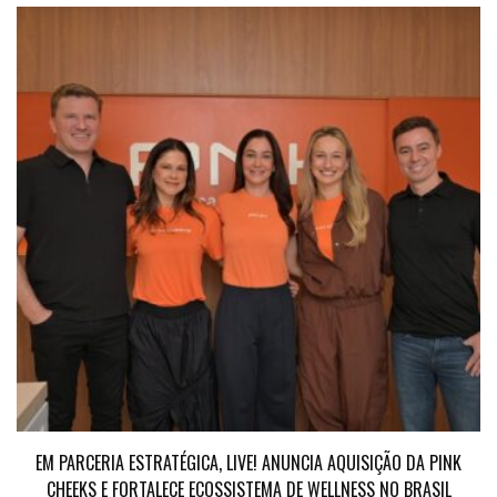
EM PARCERIA ESTRATÉGICA, LIVE! ANUNCIA AQUISIÇÃO DA PINK
CHEEKS E FORTALECE ECOSSISTEMA DE WELLNESS NO BRASIL