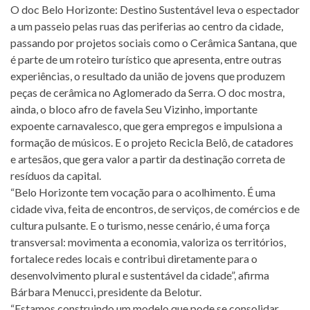
O doc Belo Horizonte: Destino Sustentável leva o espectador
a um passeio pelas ruas das periferias ao centro da cidade,
passando por projetos sociais como o Cerâmica Santana, que
é parte de um roteiro turístico que apresenta, entre outras
experiências, o resultado da união de jovens que produzem
peças de cerâmica no Aglomerado da Serra. O doc mostra,
ainda, o bloco afro de favela Seu Vizinho, importante
expoente carnavalesco, que gera empregos e impulsiona a
formação de músicos. E o projeto Recicla Belô, de catadores
e artesãos, que gera valor a partir da destinação correta de
resíduos da capital.
“Belo Horizonte tem vocação para o acolhimento. É uma
cidade viva, feita de encontros, de serviços, de comércios e de
cultura pulsante. E o turismo, nesse cenário, é uma força
transversal: movimenta a economia, valoriza os territórios,
fortalece redes locais e contribui diretamente para o
desenvolvimento plural e sustentável da cidade”, afirma
Bárbara Menucci, presidente da Belotur.
“Estamos construindo um modelo que pode se consolidar