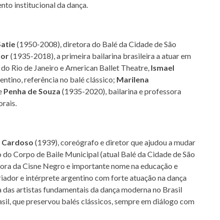
nto institucional da dança.
Satie
(1950-2008), diretora do Balé da Cidade de São
or
(1935-2018), a primeira bailarina brasileira a atuar em
o Rio de Janeiro e American Ballet Theatre,
Ismael
ntino, referência no balé clássico;
Marilena
e
Penha de Souza
(1935-2020), bailarina e professora
orais.
s Cardoso
(1939), coreógrafo e diretor que ajudou a mudar
ão do Corpo de Baile Municipal (atual Balé da Cidade de São
ora da Cisne Negro e importante nome na educação e
riador e intérprete argentino com forte atuação na dança
das artistas fundamentais da dança moderna no Brasil
asil, que preservou balés clássicos, sempre em diálogo com