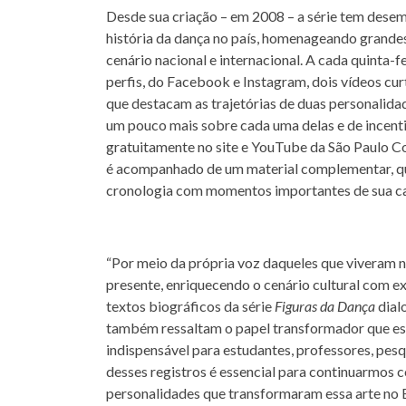
Desde sua criação – em 2008 – a série tem des
história da dança no país, homenageando grande
cenário nacional e internacional. A cada quinta-
perfis, do Facebook e Instagram, dois vídeos c
que destacam as trajetórias de duas personalidad
um pouco mais sobre cada uma delas e de incenti
gratuitamente no site e YouTube da São Paulo C
é acompanhado de um material complementar, que
cronologia com momentos importantes de sua ca
“Por meio da própria voz daqueles que viveram no
presente, enriquecendo o cenário cultural com e
textos biográficos da série
Figuras da Dança
dial
também ressaltam o papel transformador que ess
indispensável para estudantes, professores, pes
desses registros é essencial para continuarmos 
personalidades que transformaram essa arte no Bra