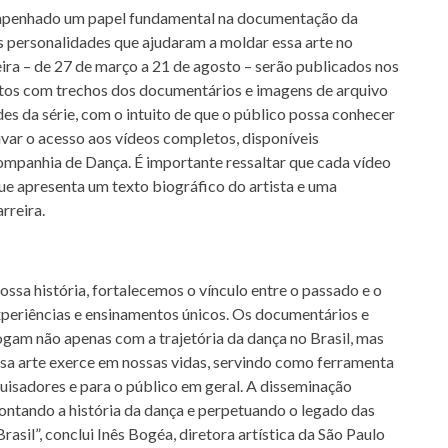
empenhado um papel fundamental na documentação da
s personalidades que ajudaram a moldar essa arte no
feira – de 27 de março a 21 de agosto – serão publicados nos
urtos com trechos dos documentários e imagens de arquivo
es da série, com o intuito de que o público possa conhecer
var o acesso aos vídeos completos, disponíveis
ompanhia de Dança. É importante ressaltar que cada vídeo
 apresenta um texto biográfico do artista e uma
rreira.
ssa história, fortalecemos o vínculo entre o passado e o
xperiências e ensinamentos únicos. Os documentários e
ogam não apenas com a trajetória da dança no Brasil, mas
a arte exerce em nossas vidas, servindo como ferramenta
quisadores e para o público em geral. A disseminação
contando a história da dança e perpetuando o legado das
sil”, conclui Inês Bogéa, diretora artística da São Paulo