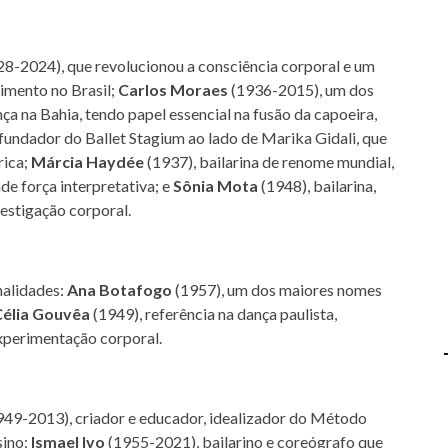
8-2024), que revolucionou a consciência corporal e um
imento no Brasil;
Carlos Moraes
(1936-2015), um dos
ça na Bahia, tendo papel essencial na fusão da capoeira,
fundador do Ballet Stagium ao lado de Marika Gidali, que
rica;
Márcia Haydée
(1937), bailarina de renome mundial,
de força interpretativa; e
Sônia Mota
(1948), bailarina,
vestigação corporal.
nalidades:
Ana Botafogo
(1957), um dos maiores nomes
Célia Gouvêa
(1949), referência na dança paulista,
xperimentação corporal.
49-2013), criador e educador, idealizador do Método
sino;
Ismael Ivo
(1955-2021), bailarino e coreógrafo que