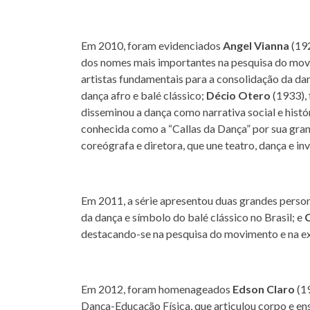
Em 2010, foram evidenciados
Angel Vianna
(192
dos nomes mais importantes na pesquisa do mov
artistas fundamentais para a consolidação da dan
dança afro e balé clássico;
Décio Otero
(1933), 
disseminou a dança como narrativa social e histó
conhecida como a “Callas da Dança” por sua gran
coreógrafa e diretora, que une teatro, dança e in
Em 2011, a série apresentou duas grandes perso
da dança e símbolo do balé clássico no Brasil; e
destacando-se na pesquisa do movimento e na e
Em 2012, foram homenageados
Edson Claro
(19
Dança-Educação Física, que articulou corpo e en