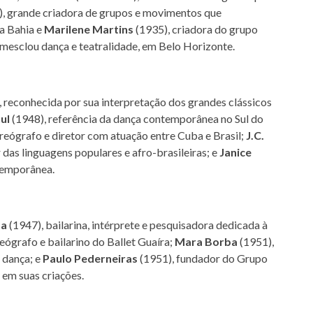
, grande criadora de grupos e movimentos que
a Bahia e
Marilene Martins
(1935), criadora do grupo
esclou dança e teatralidade, em Belo Horizonte.
 reconhecida por sua interpretação dos grandes clássicos
ul
(1948), referência da dança contemporânea no Sul do
reógrafo e diretor com atuação entre Cuba e Brasil;
J.C.
 das linguagens populares e afro-brasileiras; e
Janice
temporânea.
da
(1947), bailarina, intérprete e pesquisadora dedicada à
ógrafo e bailarino do Ballet Guaíra;
Mara Borba
(1951),
 dança; e
Paulo Pederneiras
(1951), fundador do Grupo
 em suas criações.