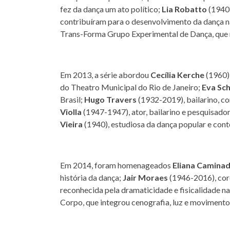
fez da dança um ato político;
Lia Robatto
(1940)
contribuíram para o desenvolvimento da dança n
Trans-Forma Grupo Experimental de Dança, que m
Em 2013, a série abordou
Cecília Kerche
(1960),
do Theatro Municipal do Rio de Janeiro;
Eva Sch
Brasil;
Hugo Travers
(1932-2019), bailarino, co
Violla
(1947-1947), ator, bailarino e pesquisador
Vieira
(1940), estudiosa da dança popular e con
Em 2014, foram homenageados
Eliana Camina
história da dança;
Jair Moraes
(1946-2016), core
reconhecida pela dramaticidade e fisicalidade na
Corpo, que integrou cenografia, luz e movimento