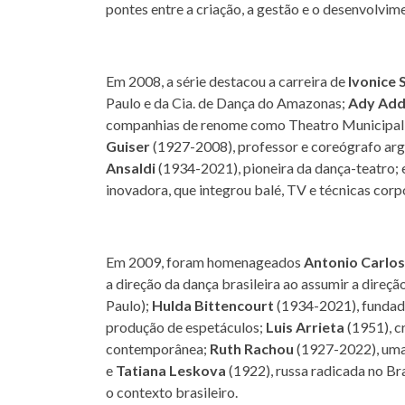
pontes entre a criação, a gestão e o desenvolvime
Em 2008, a série destacou a carreira de
Ivonice 
Paulo e da Cia. de Dança do Amazonas;
Ady Add
companhias de renome como Theatro Municipal d
Guiser
(1927-2008), professor e coreógrafo arge
Ansaldi
(1934-2021), pioneira da dança-teatro; 
inovadora, que integrou balé, TV e técnicas corp
Em 2009, foram homenageados
Antonio Carlo
a direção da dança brasileira ao assumir a direç
Paulo);
Hulda Bittencourt
(1934-2021), fundad
produção de espetáculos;
Luis Arrieta
(1951), c
contemporânea;
Ruth Rachou
(1927-2022), uma 
e
Tatiana Leskova
(1922), russa radicada no Br
o contexto brasileiro.