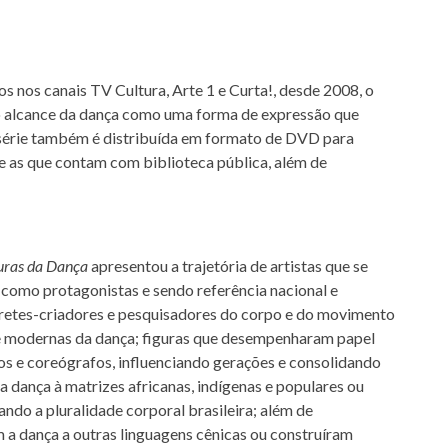
os nos canais TV Cultura, Arte 1 e Curta!, desde 2008, o
o alcance da dança como uma forma de expressão que
A série também é distribuída em formato de DVD para
nte as que contam com biblioteca pública, além de
uras da Dança
apresentou a trajetória de artistas que se
como protagonistas e sendo referência nacional e
rpretes-criadores e pesquisadores do corpo e do movimento
 modernas da dança; figuras que desempenharam papel
os e coreógrafos, influenciando gerações e consolidando
a dança à matrizes africanas, indígenas e populares ou
ando a pluralidade corporal brasileira; além de
 a dança a outras linguagens cênicas ou construíram