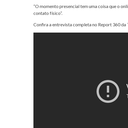
“O momento presencial tem uma coisa que o online
contato físico”.
Confira a entrevista completa no Report 360 d