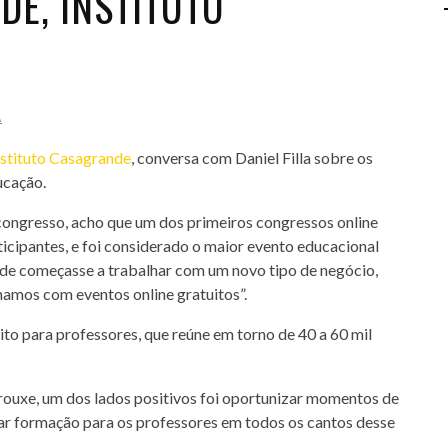
E, INSTITUTO
A
nstituto Casagrande
, conversa com Daniel Filla sobre os
ucação.
congresso, acho que um dos primeiros congressos online
ticipantes, e foi considerado o maior evento educacional
nde começasse a trabalhar com um novo tipo de negócio,
lhamos com eventos online gratuitos”.
o para professores, que reúne em torno de 40 a 60 mil
rouxe, um dos lados positivos foi oportunizar momentos de
var formação para os professores em todos os cantos desse