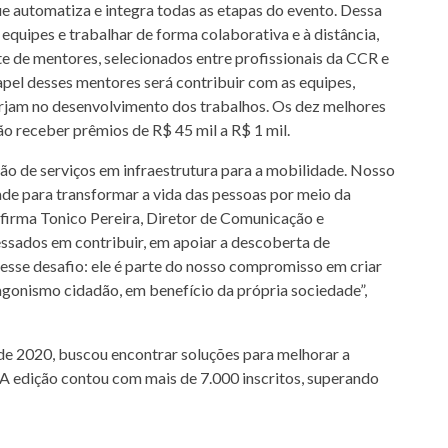
ue automatiza e integra todas as etapas do evento. Dessa
equipes e trabalhar de forma colaborativa e à distância,
te de mentores, selecionados entre profissionais da CCR e
apel desses mentores será contribuir com as equipes,
urjam no desenvolvimento dos trabalhos. Os dez melhores
ão receber prêmios de R$ 45 mil a R$ 1 mil.
ão de serviços em infraestrutura para a mobilidade. Nosso
e para transformar a vida das pessoas por meio da
afirma Tonico Pereira, Diretor de Comunicação e
ssados em contribuir, em apoiar a descoberta de
 esse desafio: ele é parte do nosso compromisso em criar
agonismo cidadão, em benefício da própria sociedade”,
e 2020, buscou encontrar soluções para melhorar a
 A edição contou com mais de 7.000 inscritos, superando