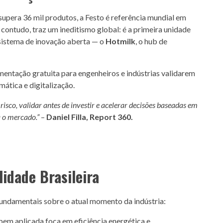
upera 36 mil produtos, a Festo é referência mundial em
contudo, traz um ineditismo global: é a primeira unidade
sistema de inovação aberta — o
Hotmilk
, o hub de
ntação gratuita para engenheiros e indústrias validarem
ática e digitalização.
isco, validar antes de investir e acelerar decisões baseadas em
a o mercado.”
–
Daniel Filla, Report 360.
lidade Brasileira
fundamentais sobre o atual momento da indústria:
em aplicada foca em eficiência energética e