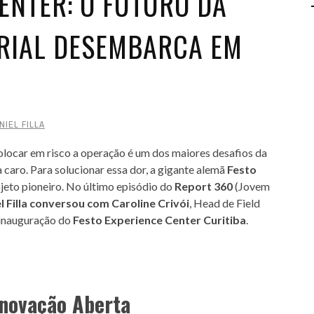
ENTER: O FUTURO DA
RIAL DESEMBARCA EM
NIEL FILLA
olocar em risco a operação é um dos maiores desafios da
 caro. Para solucionar essa dor, a gigante alemã
Festo
ojeto pioneiro. No último episódio do
Report 360
(Jovem
l Filla conversou com Caroline Crivói
, Head de Field
a inauguração do
Festo Experience Center Curitiba
.
Inovação Aberta