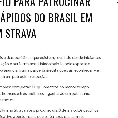
FIO PARA PATROCINAR
ÁPIDOS DO BRASIL EM
M STRAVA
is e democráticos que existem, reunindo desde iniciantes
ração e performance. Unindo paixão pelo esporte e
va anunciam uma parceria inédita que vai reconhecer – e
om um patrocínio especial.
simples: completar 10 quilômetros no menor tempo
rês homens e três mulheres – ganharão um patrocínio
s meses.
10 km no Strava até o próximo dia 9 de maio. Os usuários
licativo abertos para que os tempos possam ser