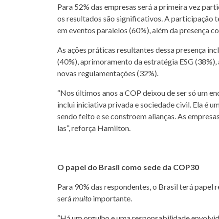
Para 52% das empresas será a primeira vez parti
os resultados são significativos. A participação
em eventos paralelos (60%), além da presença c
As ações práticas resultantes dessa presença i
(40%), aprimoramento da estratégia ESG (38%), 
novas regulamentações (32%).
“Nos últimos anos a COP deixou de ser só um e
inclui iniciativa privada e sociedade civil. Ela é
sendo feito e se constroem alianças. As empresa
las”, reforça Hamilton.
O papel do Brasil como sede da COP30
Para 90% das respondentes, o Brasil terá papel
será
muito
importante.
“Há um orgulho e uma responsabilidade envolvido