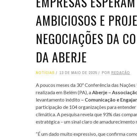
EMPRESAS ESPERAM
AMBICIOSOS E PROJE
NEGOCIAÇÕES DA CO
DA ABERJE
NOTÍCIAS
13 DE MAIO DE 2025
POR
REDAÇÃO
A poucos meses da 30ª Conferência das Nações 
realizada em Belém (PA), a
Aberje – Associaçã
levantamento inédito
– Comunicação e Engaja
participação de 104 organizações para entender
climática. A pesquisa revela que 93% das compa
estratégica – um sinal claro de amadurecimento n
“É um dado muito expressivo, que confirma como 