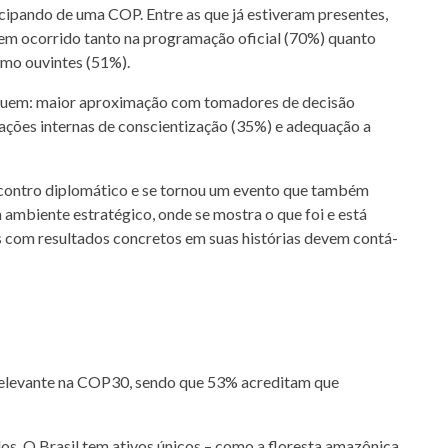
cipando de uma COP. Entre as que já estiveram presentes,
 tem ocorrido tanto na programação oficial (70%) quanto
omo ouvintes (51%).
ncluem: maior aproximação com tomadores de decisão
ações internas de conscientização (35%) e adequação a
ncontro diplomático e se tornou um evento que também
 um ambiente estratégico, onde se mostra o que foi e está
s com resultados concretos em suas histórias devem contá-
 relevante na COP30, sendo que 53% acreditam que
s. O Brasil tem ativos únicos – como a floresta amazônica