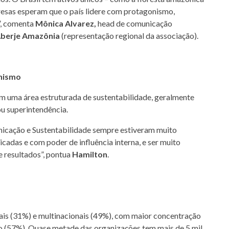
resas esperam que o país lidere com protagonismo,
, comenta
Mônica Alvarez,
head de comunicação
 Aberje Amazônia
(representação regional da associação).
onismo
 uma área estruturada de sustentabilidade, geralmente
ou superintendência.
unicação e Sustentabilidade sempre estiveram muito
icadas e com poder de influência interna, e ser muito
e resultados”, pontua
Hamilton
.
is (31%) e multinacionais (49%), com maior concentração
o (57%). Quase metade das organizações tem mais de 5 mil